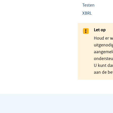
Testen
XBRL
Let op
Houd er w
uitgenodig
aangemeld
ondersteu
U kunt da
aan de be