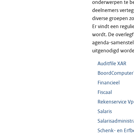
onderwerpen te bes
deelnemers verteg
diverse groepen zo
Er vindt een regul
wordt. De overlegf
agenda-samenstell
uitgenodigd word
Auditfile XAR
BoordComputer
Financieel
Fiscaal
Rekenservi
c
e V
Salaris
Salarisadministr
Schenk- en Erfb