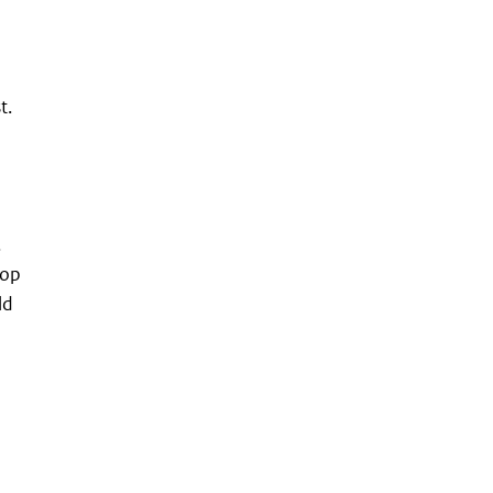
t.
.
 op
ld