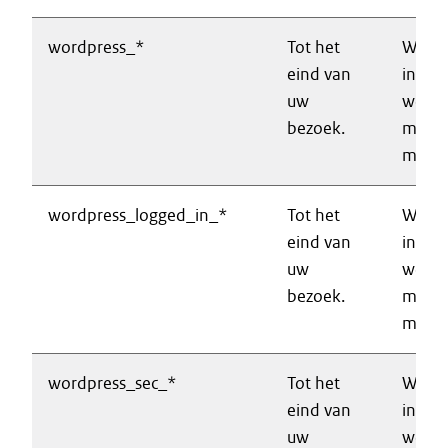
wordpress_*
Tot het
Wordt
eind van
inlog
uw
websi
bezoek.
mogeli
make
wordpress_logged_in_*
Tot het
Wordt
eind van
inlog
uw
websi
bezoek.
mogeli
make
wordpress_sec_*
Tot het
Wordt
eind van
inlog
uw
websi