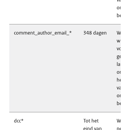
onder
berich
comment_author_email_*
348 dagen
Wordt
wanne
voor k
gegev
laten
ontho
het p
van ee
onder
berich
dcc*
Tot het
Waarb
eind van
perfo