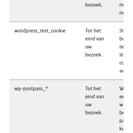
bezoek.
mogeli
make
wordpress_test_cookie
Tot het
Stelt 
eind van
brows
uw
techni
bezoek.
staat 
cookie
accep
wp-postpass_*
Tot het
Wordt
eind van
een m
uw
wach
bezoek.
beveil
pagin
kunn