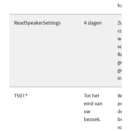
kan w
ReadSpeakerSettings
4 dagen
Zorgt
correc
werki
voorle
Regist
gebru
gewij
instel
TS01*
Tot het
Waarb
eind van
perfo
uw
de
bezoek.
besch
van d