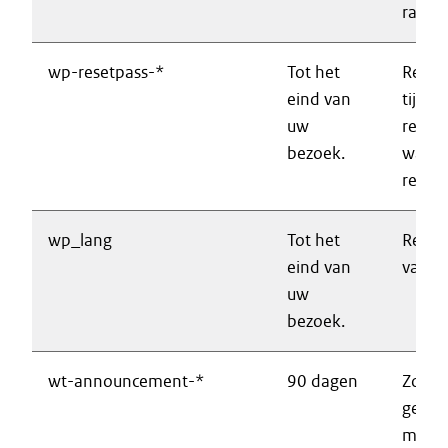
raadp
wp-resetpass-*
Tot het
Regist
eind van
tijden
uw
resett
bezoek.
wacht
reset 
wp_lang
Tot het
Regist
eind van
van d
uw
bezoek.
wt-announcement-*
90 dagen
Zorgt
geslo
meldi