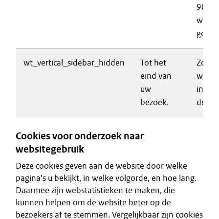
90 da
wordt
getoo
wt_vertical_sidebar_hidden
Tot het
Zorgt
eind van
werki
uw
inkla
bezoek.
de lin
Cookies voor onderzoek naar
websitegebruik
Deze cookies geven aan de website door welke
pagina’s u bekijkt, in welke volgorde, en hoe lang.
Daarmee zijn webstatistieken te maken, die
kunnen helpen om de website beter op de
bezoekers af te stemmen. Vergelijkbaar zijn cookies