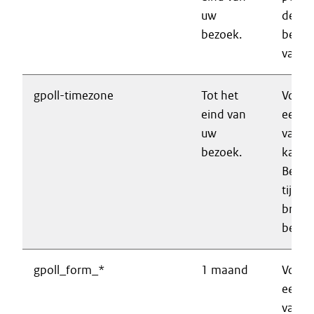
uw
de
bezoek.
besch
van d
gpoll-timezone
Tot het
Voork
eind van
een e
uw
vaker
bezoek.
kan w
Bevat
tijdzo
brows
bezoe
gpoll_form_*
1 maand
Voork
een e
vaker