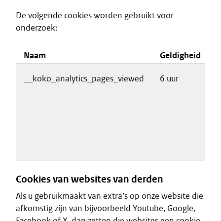
De volgende cookies worden gebruikt voor
onderzoek:
Naam
Geldigheid
D
__koko_analytics_pages_viewed
6 uur
R
b
w
v
a
w
Cookies van websites van derden
Als u gebruikmaakt van extra’s op onze website die
afkomstig zijn van bijvoorbeeld Youtube, Google,
Facebook of X, dan zetten die websites een cookie