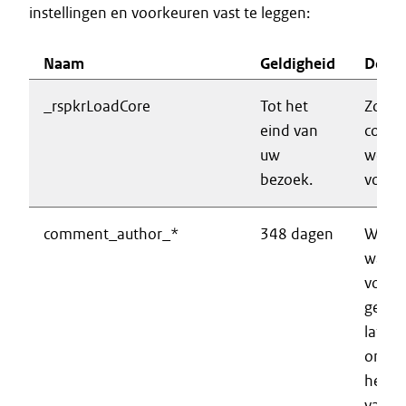
instellingen en voorkeuren vast te leggen:
Naam
Geldigheid
Doel
_rspkrLoadCore
Tot het
Zorgt
eind van
correc
uw
werki
bezoek.
voorle
comment_author_*
348 dagen
Wordt
wanne
voor k
gegev
laten
ontho
het p
van ee