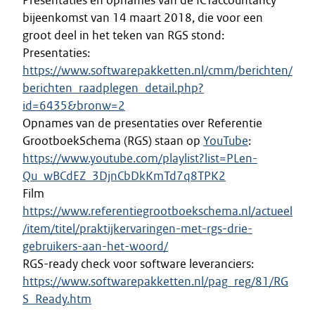
Presentaties en opnames van de ICTaccountancy
bijeenkomst van 14 maart 2018, die voor een
groot deel in het teken van RGS stond:
Presentaties:
https://www.softwarepakketten.nl/cmm/berichten/
berichten_raadplegen_detail.php?
id=6435&bronw=2
Opnames van de presentaties over Referentie
GrootboekSchema (RGS) staan op
YouTube
:
https://www.youtube.com/playlist?list=PLen-
Qu_wBCdEZ_3DjnCbDkKmTd7q8TPK2
Film
https://www.referentiegrootboekschema.nl/actueel
/item/titel/praktijkervaringen-met-rgs-drie-
gebruikers-aan-het-woord/
RGS-ready check voor software leveranciers:
https://www.softwarepakketten.nl/pag_reg/81/RG
S_Ready.htm