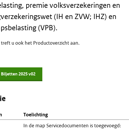
asting, premie volksverzekeringen en
gverzekeringswet (IH en ZVW; IHZ) en
psbelasting (VPB).
 treft u ook het Productoverzicht aan.
 Biljetten 2025 v02
ie
m
Toelichting
In de map Servicedocumenten is toegevoegd: