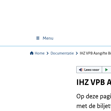
Menu
Home
Documentatie
IHZ VPB Aangifte B
Lees voor
IHZ VPB A
Op deze pag
met de bilje