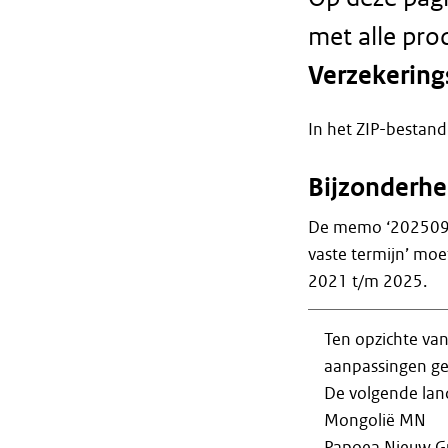
met alle pro
Verzekerin
In het ZIP-bestand
Bijzonderh
De memo ‘2025091
vaste termijn’ mo
2021 t/m 2025.
Ten opzichte van
aanpassingen g
De volgende lan
Mongolië MN
Papoea Nieuw G