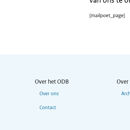
van ons te o
[mailpoet_page]
Over het ODB
Over 
Over ons
Arch
Contact