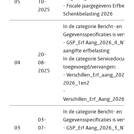
05
10-
- Fiscale jaargegevens Erfbelast
2025
Schenkbelasting 2026
In de categorie Bericht- en
Gegevensspecificaties is vervan
- GSP_Erf Aang_2026_4_NT-st
aangifte erfbelasting
20-
In de categorie Servicedocumen
04
08-
toegevoegd/vervangen:
2025
- Verschillen_Erf_aang_2026_3
2026_1en2
-
Verschillen_Erf_Aang_2026_4
In de categorie Bericht- en
03-
Gegevensspecificaties is vervan
03
07-
- GSP_Erf Aang_2026_3_NT-st