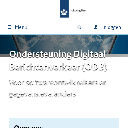
Menu
Inloggen
Ondersteuning Digitaal
Berichtenverkeer (ODB)
Voor softwareontwikkelaars en
gegevensleveranciers