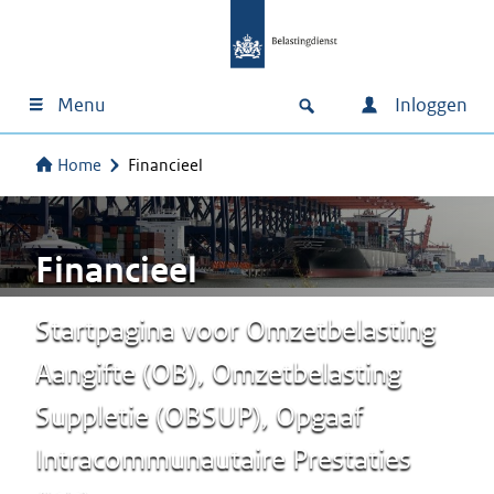
Menu
Inloggen
Home
Financieel
Financieel
Startpagina voor Omzetbelasting
Aangifte (OB), Omzetbelasting
Suppletie (OBSUP), Opgaaf
Intracommunautaire Prestaties